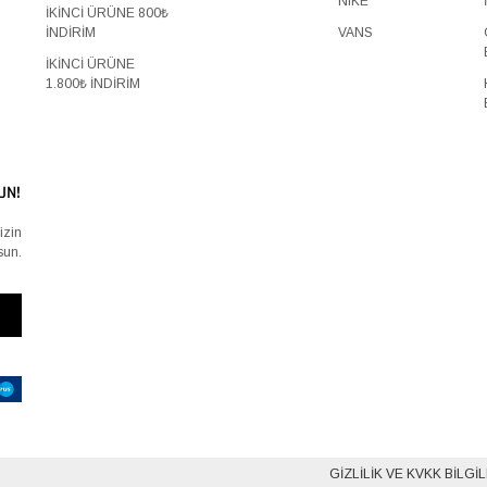
NIKE
İKİNCİ ÜRÜNE 800₺
İNDİRİM
VANS
İKİNCİ ÜRÜNE
1.800₺ İNDİRİM
UN!
izin
sun.
GIZLILIK VE KVKK BILGI