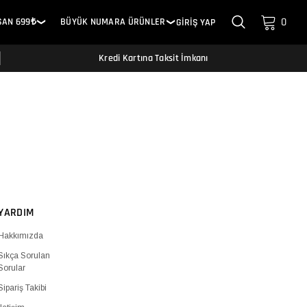
0
SAN 699₺
BÜYÜK NUMARA ÜRÜNLER
GİRİŞ YAP
❯
❯
Kredi Kartına Taksit İmkanı
YARDIM
Hakkımızda
Sıkça Sorulan
Sorular
Sipariş Takibi