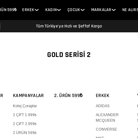
ÜRÜN 599₺
ERKEK
KADIN
ÇOCUK
MARKALAR
NE ALIR
❯
❯
❯
❯
Tüm Türkiye'ye Hızlı ve Şeffaf Kargo
GOLD SERISI 2
AR
KAMPANYALAR
2. ÜRÜN 599₺
ERKEK
Kolej Çoraplar
ADIDAS
2 ÇİFT 1.999₺
ALEXANDER
MCQUEEN
2 ÇİFT 2.999₺
CONVERSE
2.ÜRÜN 599₺