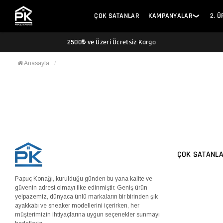
ÇOK SATANLAR
KAMPANYALAR
2. 
❯
2500₺ ve Üzeri Ücretsiz Kargo
Anasayfa
ÇOK SATANL
Papuç Konağı, kurulduğu günden bu yana kalite ve
güvenin adresi olmayı ilke edinmiştir. Geniş ürün
yelpazemiz, dünyaca ünlü markaların bir birinden şık
ayakkabı ve sneaker modellerini içerirken, her
müşterimizin ihtiyaçlarına uygun seçenekler sunmayı