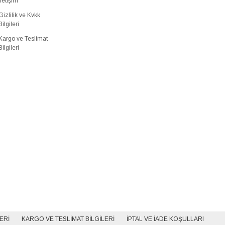
İletişim
Gizlilik ve Kvkk
Bilgileri
Kargo ve Teslimat
Bilgileri
LERI
KARGO VE TESLIMAT BILGILERI
İPTAL VE İADE KOŞULLARI