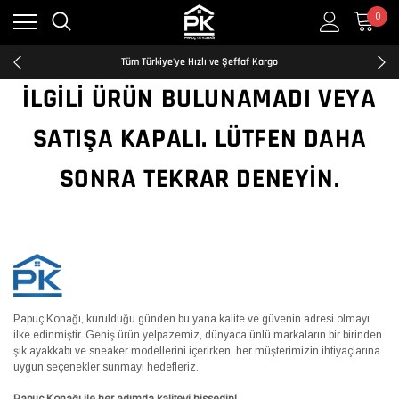
0
Kredi Kartına Taksit İmkanı
2500₺ ve Üzeri Ücretsiz Kargo
Tüm Türkiye'ye Hızlı ve Şeffaf Kargo
Kredi Kartına Taksit İmkanı
İLGILI ÜRÜN BULUNAMADI VEYA
2500₺ ve Üzeri Ücretsiz Kargo
Tüm Türkiye'ye Hızlı ve Şeffaf Kargo
SATIŞA KAPALI. LÜTFEN DAHA
Kredi Kartına Taksit İmkanı
SONRA TEKRAR DENEYIN.
Papuç Konağı, kurulduğu günden bu yana kalite ve güvenin adresi olmayı
ilke edinmiştir. Geniş ürün yelpazemiz, dünyaca ünlü markaların bir birinden
şık ayakkabı ve sneaker modellerini içerirken, her müşterimizin ihtiyaçlarına
uygun seçenekler sunmayı hedefleriz.
Papuç Konağı ile her adımda kaliteyi hissedin!