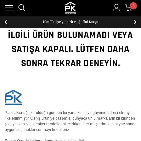
0
Kredi Kartına Taksit İmkanı
2500₺ ve Üzeri Ücretsiz Kargo
Tüm Türkiye'ye Hızlı ve Şeffaf Kargo
Kredi Kartına Taksit İmkanı
İLGILI ÜRÜN BULUNAMADI VEYA
2500₺ ve Üzeri Ücretsiz Kargo
Tüm Türkiye'ye Hızlı ve Şeffaf Kargo
SATIŞA KAPALI. LÜTFEN DAHA
Kredi Kartına Taksit İmkanı
SONRA TEKRAR DENEYIN.
Papuç Konağı, kurulduğu günden bu yana kalite ve güvenin adresi olmayı
ilke edinmiştir. Geniş ürün yelpazemiz, dünyaca ünlü markaların bir birinden
şık ayakkabı ve sneaker modellerini içerirken, her müşterimizin ihtiyaçlarına
uygun seçenekler sunmayı hedefleriz.
Papuç Konağı ile her adımda kaliteyi hissedin!