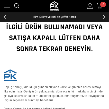
0
Kredi Kartına Taksit İmkanı
2500₺ ve Üzeri Ücretsiz Kargo
Tüm Türkiye'ye Hızlı ve Şeffaf Kargo
Kredi Kartına Taksit İmkanı
İLGILI ÜRÜN BULUNAMADI VEYA
2500₺ ve Üzeri Ücretsiz Kargo
Tüm Türkiye'ye Hızlı ve Şeffaf Kargo
SATIŞA KAPALI. LÜTFEN DAHA
Kredi Kartına Taksit İmkanı
SONRA TEKRAR DENEYIN.
Papuç Konağı, kurulduğu günden bu yana kalite ve güvenin adresi olmayı
ilke edinmiştir. Geniş ürün yelpazemiz, dünyaca ünlü markaların bir birinden
şık ayakkabı ve sneaker modellerini içerirken, her müşterimizin ihtiyaçlarına
uygun seçenekler sunmayı hedefleriz.
Papuç Konağı ile her adımda kaliteyi hissedin!