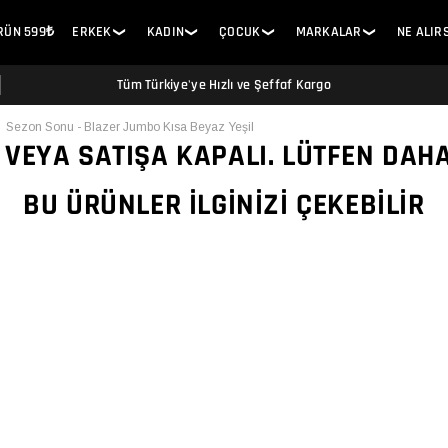
ÜRÜN 599₺
ERKEK
KADIN
ÇOCUK
MARKALAR
NE ALIR
❯
❯
❯
❯
Tüm Türkiye'ye Hızlı ve Şeffaf Kargo
Sezon Sonu - Blazer Jumbo Kısa Beyaz Yeşil
 VEYA SATIŞA KAPALI. LÜTFEN DAH
BU ÜRÜNLER İLGINIZI ÇEKEBILIR