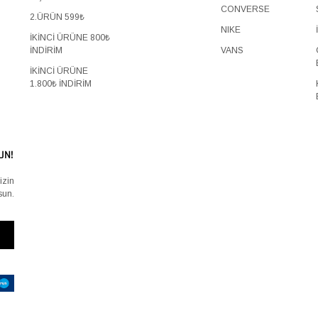
CONVERSE
2.ÜRÜN 599₺
NIKE
İKİNCİ ÜRÜNE 800₺
İNDİRİM
VANS
İKİNCİ ÜRÜNE
1.800₺ İNDİRİM
UN!
izin
sun.