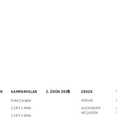
AR
KAMPANYALAR
2. ÜRÜN 599₺
ERKEK
Kolej Çoraplar
ADIDAS
2 ÇİFT 1.999₺
ALEXANDER
MCQUEEN
2 ÇİFT 2.999₺