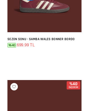
SEZON SONU - SAMBA WALES BONNER BORDO
SEPETE EKLE
699.99 TL
%40
%40
İNDİRİM