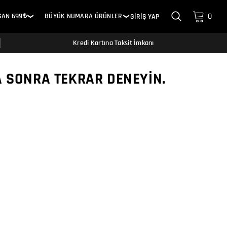
0
SAN 699₺
BÜYÜK NUMARA ÜRÜNLER
GİRİŞ YAP
❯
❯
Kredi Kartına Taksit İmkanı
A SONRA TEKRAR DENEYIN.