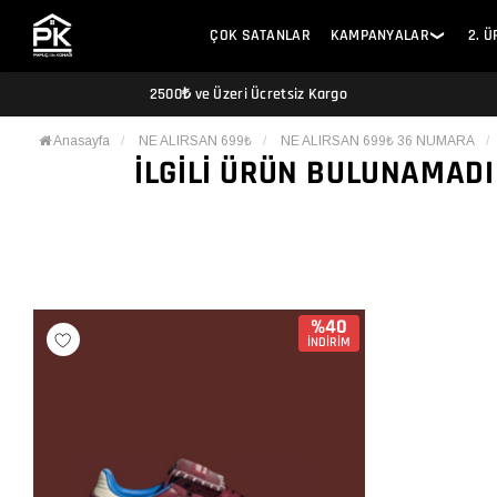
ÇOK SATANLAR
KAMPANYALAR
2. 
❯
2500₺ ve Üzeri Ücretsiz Kargo
Anasayfa
NE ALIRSAN 699₺
NE ALIRSAN 699₺ 36 NUMARA
İLGILI ÜRÜN BULUNAMADI
%40
İNDİRİM