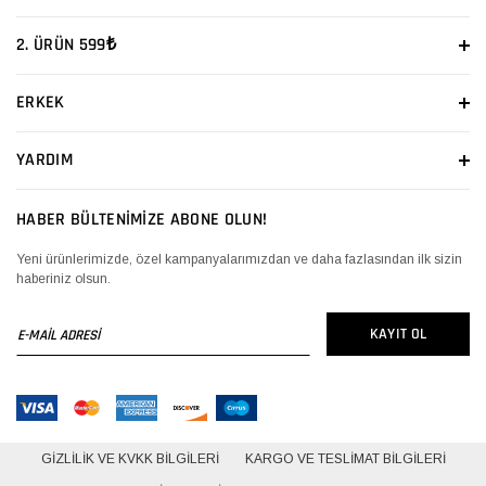
2. ÜRÜN 599₺
ERKEK
YARDIM
HABER BÜLTENİMİZE ABONE OLUN!
Yeni ürünlerimizde, özel kampanyalarımızdan ve daha fazlasından ilk sizin
haberiniz olsun.
E-
KAYIT OL
MAİL
ADRESİ
GIZLILIK VE KVKK BILGILERI
KARGO VE TESLIMAT BILGILERI