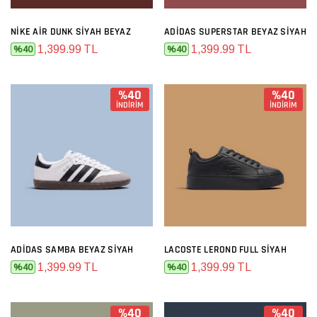
NIKE AIR DUNK SIYAH BEYAZ
ADIDAS SUPERSTAR BEYAZ SIYAH
1,399.99 TL
1,399.99 TL
%40
%40
%40
%40
İNDİRİM
İNDİRİM
ADIDAS SAMBA BEYAZ SIYAH
LACOSTE LEROND FULL SIYAH
1,399.99 TL
1,399.99 TL
%40
%40
%40
%40