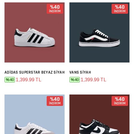
%40
%40
İNDİRİM
İNDİRİM
ADIDAS SUPERSTAR BEYAZ SIYAH
VANS SIYAH
1,399.99 TL
1,399.99 TL
%40
%40
%40
%40
İNDİRİM
İNDİRİM