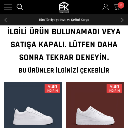
0
Kredi Kartına Taksit İmkanı
2500₺ ve Üzeri Ücretsiz Kargo
Tüm Türkiye'ye Hızlı ve Şeffaf Kargo
Kredi Kartına Taksit İmkanı
İLGILI ÜRÜN BULUNAMADI VEYA
2500₺ ve Üzeri Ücretsiz Kargo
Tüm Türkiye'ye Hızlı ve Şeffaf Kargo
SATIŞA KAPALI. LÜTFEN DAHA
Kredi Kartına Taksit İmkanı
SONRA TEKRAR DENEYIN.
BU ÜRÜNLER İLGINIZI ÇEKEBILIR
%40
%40
İNDİRİM
İNDİRİM