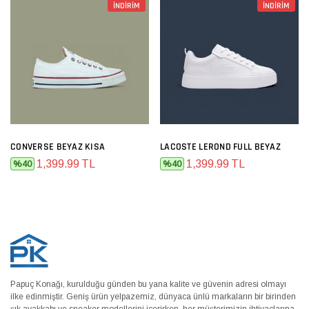
İNDİRİM
İNDİRİM
CONVERSE BEYAZ KISA
LACOSTE LEROND FULL BEYAZ
1,399.99 TL
1,399.99 TL
%40
%40
Papuç Konağı, kurulduğu günden bu yana kalite ve güvenin adresi olmayı
ilke edinmiştir. Geniş ürün yelpazemiz, dünyaca ünlü markaların bir birinden
şık ayakkabı ve sneaker modellerini içerirken, her müşterimizin ihtiyaçlarına