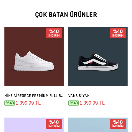
ÇOK SATAN ÜRÜNLER
%40
%40
İNDİRİM
İNDİRİM
NIKE AIRFORCE PREMIUM FULL BEYAZ
VANS SIYAH
1,399.99 TL
1,399.99 TL
%40
%40
%40
%40
İNDİRİM
İNDİRİM