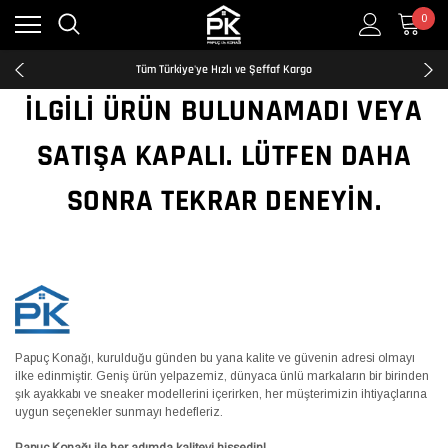
0
Kredi Kartına Taksit İmkanı
2500₺ ve Üzeri Ücretsiz Kargo
Tüm Türkiye'ye Hızlı ve Şeffaf Kargo
Kredi Kartına Taksit İmkanı
İLGILI ÜRÜN BULUNAMADI VEYA
2500₺ ve Üzeri Ücretsiz Kargo
Tüm Türkiye'ye Hızlı ve Şeffaf Kargo
SATIŞA KAPALI. LÜTFEN DAHA
Kredi Kartına Taksit İmkanı
SONRA TEKRAR DENEYIN.
Papuç Konağı, kurulduğu günden bu yana kalite ve güvenin adresi olmayı
ilke edinmiştir. Geniş ürün yelpazemiz, dünyaca ünlü markaların bir birinden
şık ayakkabı ve sneaker modellerini içerirken, her müşterimizin ihtiyaçlarına
uygun seçenekler sunmayı hedefleriz.
Papuç Konağı ile her adımda kaliteyi hissedin!