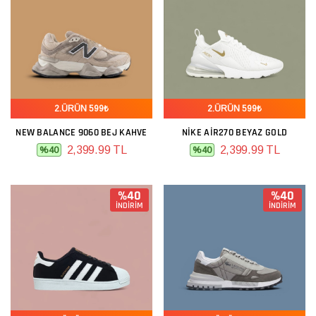
2.ÜRÜN 599₺
2.ÜRÜN 599₺
NEW BALANCE 9060 BEJ KAHVE
NIKE AIR270 BEYAZ GOLD
2,399.99 TL
2,399.99 TL
%40
%40
%40
%40
İNDİRİM
İNDİRİM