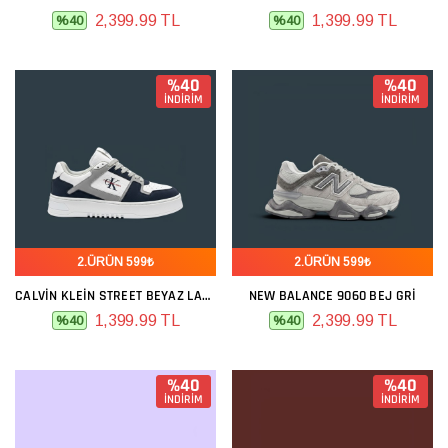
2,399.99 TL
1,399.99 TL
%40
%40
%40
%40
İNDİRİM
İNDİRİM
2.ÜRÜN 599₺
2.ÜRÜN 599₺
CALVIN KLEIN STREET BEYAZ LACIVERT
NEW BALANCE 9060 BEJ GRI
1,399.99 TL
2,399.99 TL
%40
%40
%40
%40
İNDİRİM
İNDİRİM