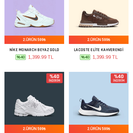
2.ÜRÜN 599₺
2.ÜRÜN 599₺
NIKE MONARCH BEYAZ GOLD
LACOSTE ELITE KAHVERENGI
1,399.99 TL
1,399.99 TL
%40
%40
%40
%40
İNDİRİM
İNDİRİM
2.ÜRÜN 599₺
2.ÜRÜN 599₺