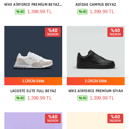
NIKE AIRFORCE PREMIUM BEYAZ GRI LACIVERT
ADIDAS CAMPUS BEYAZ
1,399.99 TL
1,399.99 TL
%40
%40
%40
%40
İNDİRİM
İNDİRİM
2.ÜRÜN 599₺
2.ÜRÜN 599₺
LACOSTE ELITE FULL BEYAZ
NIKE AIRFORCE PREMIUM SIYAH
1,399.99 TL
1,399.99 TL
%40
%40
%40
%40
İNDİRİM
İNDİRİM