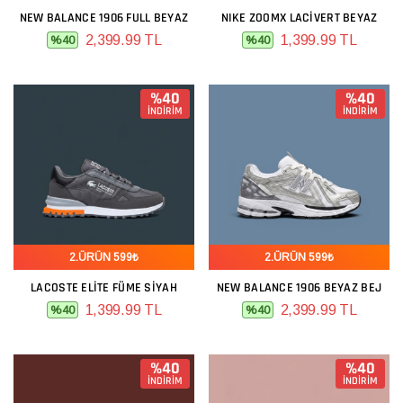
NEW BALANCE 1906 FULL BEYAZ
NIKE ZOOMX LACIVERT BEYAZ
2,399.99 TL
1,399.99 TL
%40
%40
%40
%40
İNDİRİM
İNDİRİM
2.ÜRÜN 599₺
2.ÜRÜN 599₺
LACOSTE ELITE FÜME SIYAH
NEW BALANCE 1906 BEYAZ BEJ
1,399.99 TL
2,399.99 TL
%40
%40
%40
%40
İNDİRİM
İNDİRİM