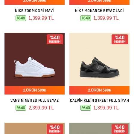
2.ÜRÜN 599₺
2.ÜRÜN 599₺
NIKE ZOOMX GRI MAVI
NIKE MONARCH BEYAZ LACI
1,399.99 TL
1,399.99 TL
%40
%40
%40
%40
İNDİRİM
İNDİRİM
2.ÜRÜN 599₺
2.ÜRÜN 599₺
VANS NINETIES FULL BEYAZ
CALVIN KLEIN STREET FULL SIYAH
2,399.99 TL
1,399.99 TL
%40
%40
%40
%40
İNDİRİM
İNDİRİM