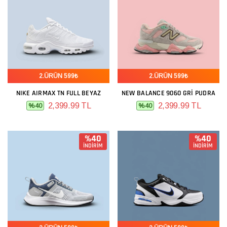
2.ÜRÜN 599₺
2.ÜRÜN 599₺
NIKE AIRMAX TN FULL BEYAZ
NEW BALANCE 9060 GRI PUDRA
2,399.99 TL
2,399.99 TL
%40
%40
%40
%40
İNDİRİM
İNDİRİM