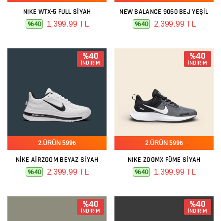
NIKE WTX-5 FULL SIYAH
NEW BALANCE 9060 BEJ YEŞIL
1,399.99 TL
2,399.99 TL
%40
%40
%40
%40
İNDİRİM
İNDİRİM
2.ÜRÜN 599₺
2.ÜRÜN 599₺
NIKE AIRZOOM BEYAZ SIYAH
NIKE ZOOMX FÜME SIYAH
2,399.99 TL
1,399.99 TL
%40
%40
%40
%40
İNDİRİM
İNDİRİM