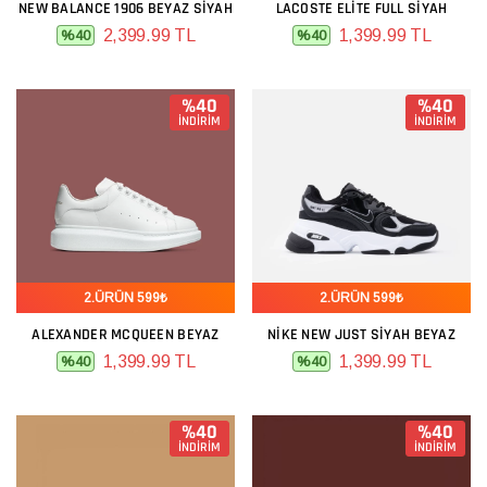
NEW BALANCE 1906 BEYAZ SIYAH
LACOSTE ELITE FULL SIYAH
2,399.99 TL
1,399.99 TL
%40
%40
%40
%40
İNDİRİM
İNDİRİM
2.ÜRÜN 599₺
2.ÜRÜN 599₺
ALEXANDER MCQUEEN BEYAZ
NIKE NEW JUST SIYAH BEYAZ
1,399.99 TL
1,399.99 TL
%40
%40
%40
%40
İNDİRİM
İNDİRİM