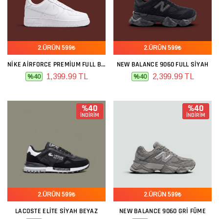
2.ÜRÜN 599₺
2.ÜRÜN 599₺
NIKE AIRFORCE PREMIUM FULL BEYAZ
NEW BALANCE 9060 FULL SIYAH
1,399.99 TL
2,399.99 TL
%40
%40
%40
%40
İNDİRİM
İNDİRİM
2.ÜRÜN 599₺
2.ÜRÜN 599₺
LACOSTE ELITE SIYAH BEYAZ
NEW BALANCE 9060 GRI FÜME