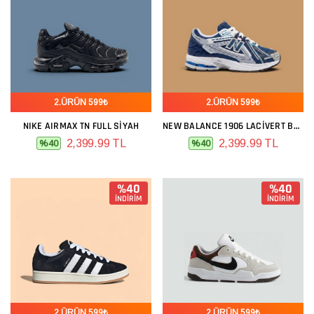
2.ÜRÜN 599₺
2.ÜRÜN 599₺
NIKE AIRMAX TN FULL SIYAH
NEW BALANCE 1906 LACIVERT BEYAZ
2,399.99 TL
2,399.99 TL
%40
%40
%40
%40
İNDİRİM
İNDİRİM
2.ÜRÜN 599₺
2.ÜRÜN 599₺