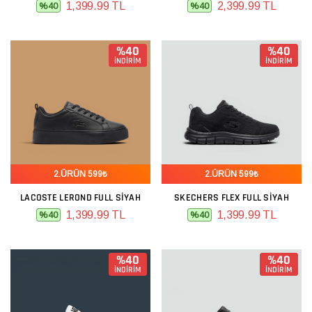
1,399.99 TL
2,399.99 TL
%40
%40
%40
%40
İNDİRİM
İNDİRİM
2.ÜRÜN 599₺
2.ÜRÜN 599₺
LACOSTE LEROND FULL SIYAH
SKECHERS FLEX FULL SIYAH
1,399.99 TL
1,399.99 TL
%40
%40
%40
%40
İNDİRİM
İNDİRİM