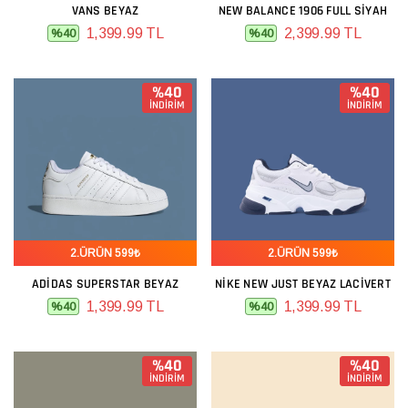
VANS BEYAZ
NEW BALANCE 1906 FULL SIYAH
1,399.99 TL
2,399.99 TL
%40
%40
%40
%40
İNDİRİM
İNDİRİM
2.ÜRÜN 599₺
2.ÜRÜN 599₺
ADIDAS SUPERSTAR BEYAZ
NIKE NEW JUST BEYAZ LACIVERT
1,399.99 TL
1,399.99 TL
%40
%40
%40
%40
İNDİRİM
İNDİRİM