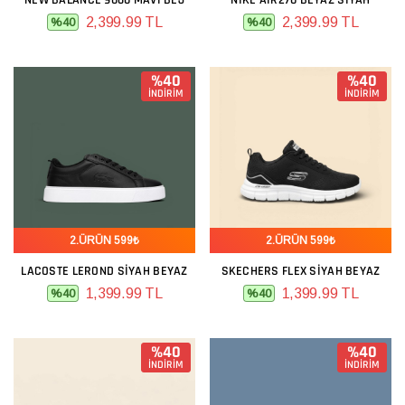
NEW BALANCE 9060 MAVI BEJ
NIKE AIR270 BEYAZ SIYAH
2,399.99 TL
2,399.99 TL
%40
%40
%40
%40
İNDİRİM
İNDİRİM
2.ÜRÜN 599₺
2.ÜRÜN 599₺
LACOSTE LEROND SIYAH BEYAZ
SKECHERS FLEX SIYAH BEYAZ
1,399.99 TL
1,399.99 TL
%40
%40
%40
%40
İNDİRİM
İNDİRİM