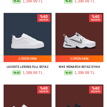
1,399.99 TL
1,399.99 TL
%40
%40
%40
%40
İNDİRİM
İNDİRİM
2.ÜRÜN 599₺
2.ÜRÜN 599₺
LACOSTE LEROND FULL BEYAZ
NIKE MONARCH BEYAZ SIYAH
1,399.99 TL
1,399.99 TL
%40
%40
%40
%40
İNDİRİM
İNDİRİM