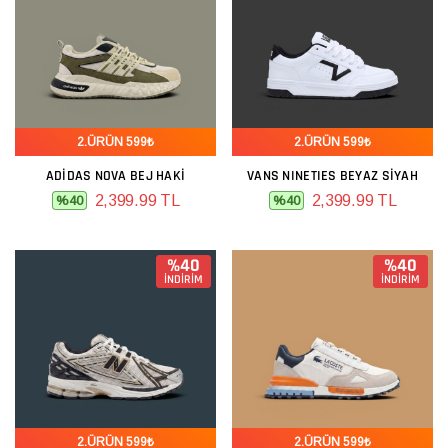
2.ÜRÜN 599₺
2.ÜRÜN 599₺
ADIDAS NOVA BEJ HAKI
VANS NINETIES BEYAZ SIYAH
2,399.99 TL
2,399.99 TL
%40
%40
%40
%40
İNDİRİM
İNDİRİM
2.ÜRÜN 599₺
2.ÜRÜN 599₺