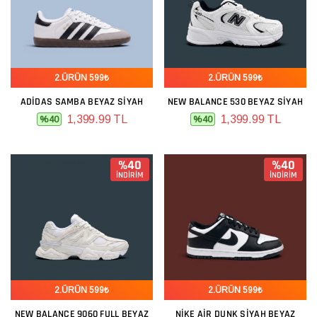
2.ÜRÜN 599₺
2.ÜRÜN 599₺
ADIDAS SAMBA BEYAZ SIYAH
NEW BALANCE 530 BEYAZ SIYAH
1,399.99 TL
1,399.99 TL
%40
%40
%40
%40
İNDİRİM
İNDİRİM
2.ÜRÜN 599₺
2.ÜRÜN 599₺
NEW BALANCE 9060 FULL BEYAZ
NIKE AIR DUNK SIYAH BEYAZ