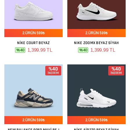
2.ÜRÜN 599₺
2.ÜRÜN 599₺
NIKE COURT BEYAZ
NIKE ZOOMX BEYAZ SIYAH
1,399.99 TL
1,399.99 TL
%40
%40
%40
%40
İNDİRİM
İNDİRİM
2.ÜRÜN 599₺
2.ÜRÜN 599₺