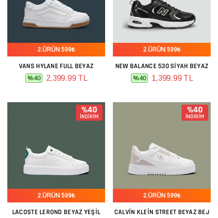
2.ÜRÜN 599₺
2.ÜRÜN 599₺
VANS HYLANE FULL BEYAZ
NEW BALANCE 530 SIYAH BEYAZ
2,399.99 TL
1,399.99 TL
%40
%40
%40
%40
İNDİRİM
İNDİRİM
2.ÜRÜN 599₺
2.ÜRÜN 599₺
LACOSTE LEROND BEYAZ YEŞIL
CALVIN KLEIN STREET BEYAZ BEJ