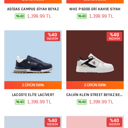
ADIDAS CAMPUS SIYAH BEYAZ
NIKE P-6000 GRI KAHVE SIYAH
1,399.99 TL
1,399.99 TL
%40
%40
%40
%40
İNDİRİM
İNDİRİM
2.ÜRÜN 599₺
2.ÜRÜN 599₺
LACOSTE ELITE LACIVERT
CALVIN KLEIN STREET BEYAZ BEJ SIYAH
1,399.99 TL
1,399.99 TL
%40
%40
%40
%40
İNDİRİM
İNDİRİM