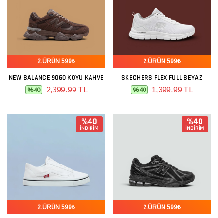
2.ÜRÜN 599₺
2.ÜRÜN 599₺
NEW BALANCE 9060 KOYU KAHVE
SKECHERS FLEX FULL BEYAZ
2,399.99 TL
1,399.99 TL
%40
%40
%40
%40
İNDİRİM
İNDİRİM
2.ÜRÜN 599₺
2.ÜRÜN 599₺