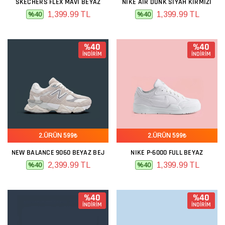
SKECHERS FLEX MAVI BEYAZ
NIKE AIR DUNK SIYAH KIRMIZI
1,399.99 TL
1,399.99 TL
%40
%40
%40
%40
İNDİRİM
İNDİRİM
2.ÜRÜN 599₺
2.ÜRÜN 599₺
NEW BALANCE 9060 BEYAZ BEJ
NIKE P-6000 FULL BEYAZ
2,399.99 TL
1,399.99 TL
%40
%40
%40
%40
İNDİRİM
İNDİRİM