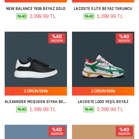
NEW BALANCE 1906 BEYAZ GOLD
LACOSTE ELITE BEYAZ TURUNCU
2,399.99 TL
1,399.99 TL
%40
%40
%40
%40
İNDİRİM
İNDİRİM
2.ÜRÜN 599₺
2.ÜRÜN 599₺
ALEXANDER MCQUEEN SIYAH BEYAZ
LACOSTE L003 YEŞIL BEYAZ
1,399.99 TL
2,399.99 TL
%40
%40
%40
%40
İNDİRİM
İNDİRİM