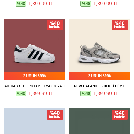
1,399.99 TL
1,399.99 TL
%40
%40
%40
%40
İNDİRİM
İNDİRİM
2.ÜRÜN 599₺
2.ÜRÜN 599₺
ADIDAS SUPERSTAR BEYAZ SIYAH
NEW BALANCE 530 GRI FÜME
1,399.99 TL
1,399.99 TL
%40
%40
%40
%40
İNDİRİM
İNDİRİM