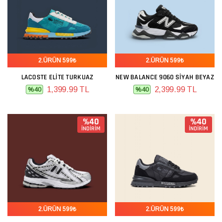
2.ÜRÜN 599₺
2.ÜRÜN 599₺
LACOSTE ELITE TURKUAZ
NEW BALANCE 9060 SIYAH BEYAZ
1,399.99 TL
2,399.99 TL
%40
%40
%40
%40
İNDİRİM
İNDİRİM
2.ÜRÜN 599₺
2.ÜRÜN 599₺