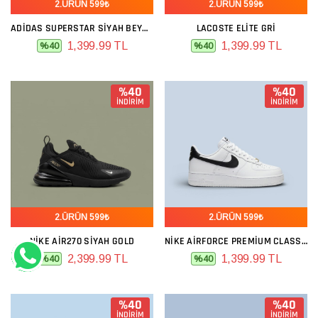
2.ÜRÜN 599₺
2.ÜRÜN 599₺
ADIDAS SUPERSTAR SIYAH BEYAZ NUBUK
LACOSTE ELITE GRI
1,399.99 TL
1,399.99 TL
%40
%40
%40
%40
İNDİRİM
İNDİRİM
2.ÜRÜN 599₺
2.ÜRÜN 599₺
NIKE AIR270 SIYAH GOLD
NIKE AIRFORCE PREMIUM CLASSIC BEYAZ SIYAH
2,399.99 TL
1,399.99 TL
%40
%40
%40
%40
İNDİRİM
İNDİRİM