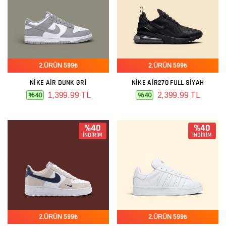
2.ÜRÜN 599₺
2.ÜRÜN 599₺
NIKE AIR DUNK GRI
NIKE AIR270 FULL SIYAH
1,399.99 TL
2,399.99 TL
%40
%40
%40
%40
İNDİRİM
İNDİRİM
2.ÜRÜN 599₺
2.ÜRÜN 599₺