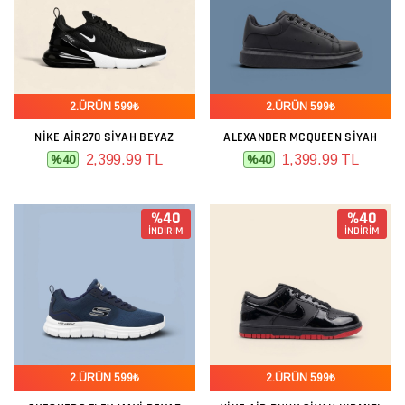
2.ÜRÜN 599₺
2.ÜRÜN 599₺
NIKE AIR270 SIYAH BEYAZ
ALEXANDER MCQUEEN SIYAH
2,399.99 TL
1,399.99 TL
%40
%40
%40
%40
İNDİRİM
İNDİRİM
2.ÜRÜN 599₺
2.ÜRÜN 599₺