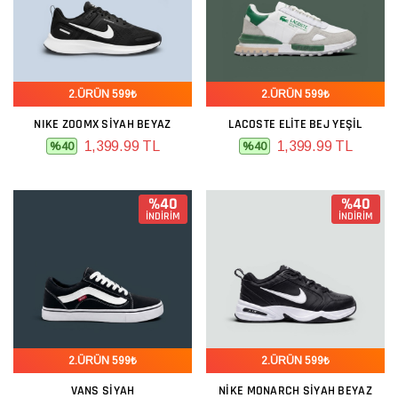
2.ÜRÜN 599₺
2.ÜRÜN 599₺
NIKE ZOOMX SIYAH BEYAZ
LACOSTE ELITE BEJ YEŞIL
1,399.99 TL
1,399.99 TL
%40
%40
%40
%40
İNDİRİM
İNDİRİM
2.ÜRÜN 599₺
2.ÜRÜN 599₺
VANS SIYAH
NIKE MONARCH SIYAH BEYAZ