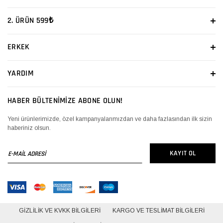
2. ÜRÜN 599₺
ERKEK
YARDIM
HABER BÜLTENİMİZE ABONE OLUN!
Yeni ürünlerimizde, özel kampanyalarımızdan ve daha fazlasından ilk sizin
haberiniz olsun.
E-
KAYIT OL
MAİL
ADRESİ
GIZLILIK VE KVKK BILGILERI
KARGO VE TESLIMAT BILGILERI